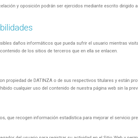
elación y oposición podrán ser ejercidos mediante escrito dirigido a 
bilidades
ibles daños informáticos que pueda sufrir el usuario mientras visi
 contenido de los sitios de terceros que en ella se enlacen.
n propiedad de DATINZA o de sus respectivos titulares y están prote
ohibido cualquier uso del contenido de nuestra página web sin la previ
os, que recogen información estadística para mejorar el servicio p
gador del usuario para registrar su actividad en el Sitio Web y perm