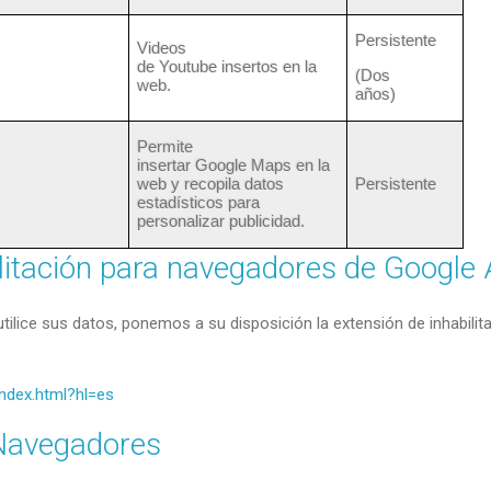
Persistente
Videos
de
Youtube
insertos en la
(Dos
web.
años)
Permite
insertar Google
Maps
en la
web y recopila datos
Persistente
estadísticos para
personalizar publicidad.
itación para navegadores de Google 
 utilice sus datos, ponemos a su disposición la extensión de inhabil
index.html?hl=es
 Navegadores