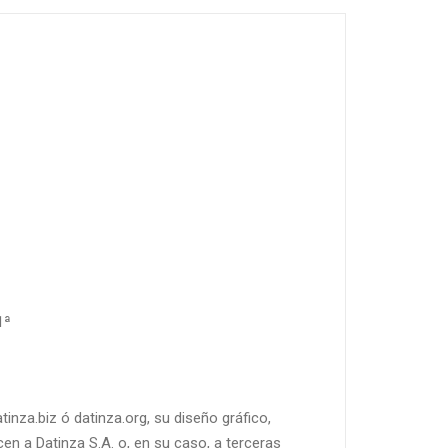
1ª
inza.biz ó datinza.org, su diseño gráfico,
en a Datinza S.A. o, en su caso, a terceras