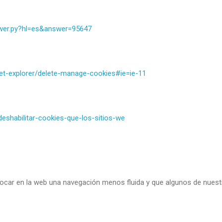
swer.py?hl=es&answer=95647
et-explorer/delete-manage-cookies#ie=ie-11
-deshabilitar-cookies-que-los-sitios-we
ocar en la web una navegación menos fluida y que algunos de nuest