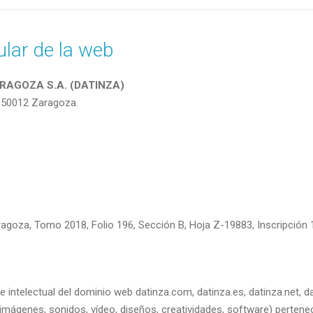
tular de la web
RAGOZA S.A. (DATINZA)
o. 50012 Zaragoza.
ragoza, Tomo 2018, Folio 196, Sección B, Hoja Z-19883, Inscripción 
 intelectual del dominio web datinza.com, datinza.es, datinza.net, dat
imágenes, sonidos, vídeo, diseños, creatividades, software) pertenec