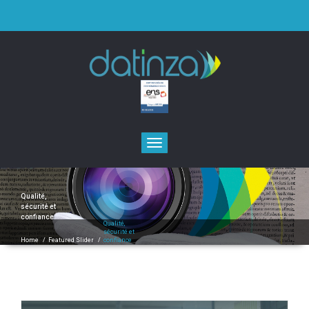
Toggle
navigation
Qualité,
sécurité et
confiance
Qualité,
sécurité et
Home
/
Featured Slider
/
confiance