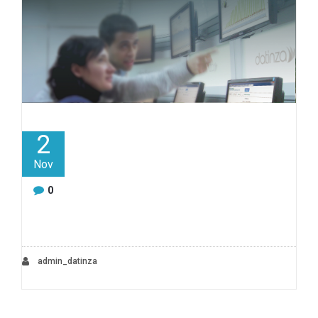
2
Nov
0
admin_datinza