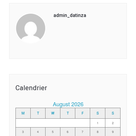
admin_datinza
Calendrier
August 2026
M
T
W
T
F
S
S
1
2
3
4
5
6
7
8
9