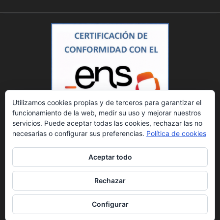
Utilizamos cookies propias y de terceros para garantizar el
funcionamiento de la web, medir su uso y mejorar nuestros
servicios. Puede aceptar todas las cookies, rechazar las no
necesarias o configurar sus preferencias.
Política de cookies
Aceptar todo
Rechazar
© 2023 DATINZA, S.A. Todos los derechos reservados.
Política de privacidad.
Aviso legal.
Canal ético.
Datos Registrales: Registro Mercantil de Zaragoza, Tomo
Configurar
2018, Folio 196, Sección B, Hoja Z-19883, Inscripción 1ª